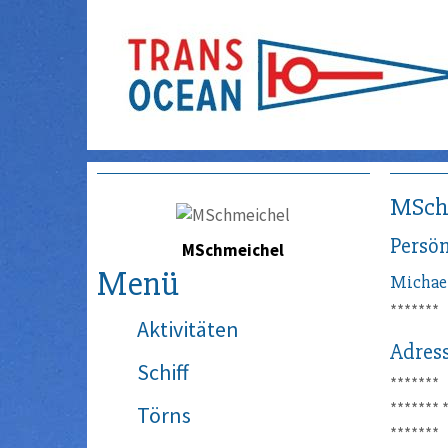
MSch
Persön
MSchmeichel
Menü
Michae
*******
Aktivitäten
Adres
Schiff
*******
*******
Törns
*******