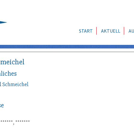
START
AKTUELL
AU
meichel
liches
l
Schmeichel
se
*******, *******