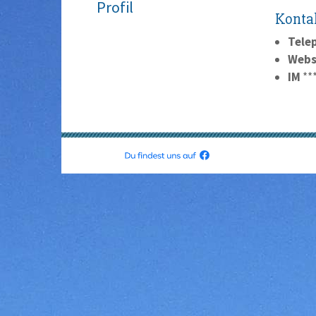
Profil
Konta
Tele
Webs
IM
**