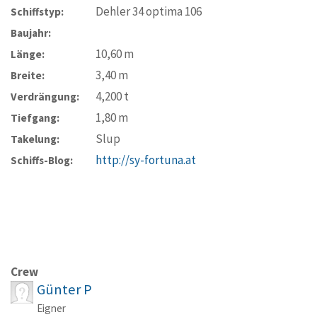
Dehler 34 optima 106
Schiffstyp:
Baujahr:
10,60
m
Länge:
3,40
m
Breite:
4,200
t
Verdrängung:
1,80
m
Tiefgang:
Slup
Takelung:
http://sy-fortuna.at
Schiffs-Blog:
Crew
Günter P
Eigner