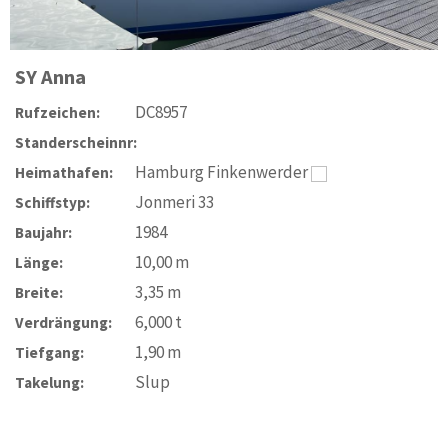
SY
Anna
DC8957
Rufzeichen:
Standerscheinnr:
Hamburg Finkenwerder
Heimathafen:
Jonmeri 33
Schiffstyp:
1984
Baujahr:
10,00
m
Länge:
3,35
m
Breite:
6,000
t
Verdrängung:
1,90
m
Tiefgang:
Slup
Takelung: