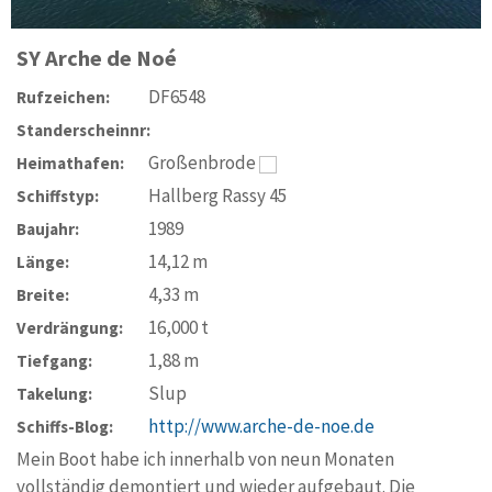
SY
Arche de Noé
DF6548
Rufzeichen:
Standerscheinnr:
Großenbrode
Heimathafen:
Hallberg Rassy 45
Schiffstyp:
1989
Baujahr:
14,12
m
Länge:
4,33
m
Breite:
16,000
t
Verdrängung:
1,88
m
Tiefgang:
Slup
Takelung:
http://www.arche-de-noe.de
Schiffs-Blog:
Mein Boot habe ich innerhalb von neun Monaten
vollständig demontiert und wieder aufgebaut. Die