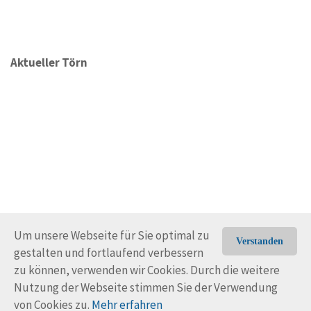
Aktueller Törn
Um unsere Webseite für Sie optimal zu
Verstanden
gestalten und fortlaufend verbessern
© Trans-Ocean e.V. 2010-2026
Impressum
Kontakt
zu können, verwenden wir Cookies. Durch die weitere
Nutzungsbedingungen
Rechtliche Hinweise
Nutzung der Webseite stimmen Sie der Verwendung
von Cookies zu.
Mehr erfahren