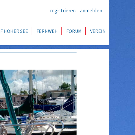
registrieren
anmelden
F HOHER SEE
FERNWEH
FORUM
VEREIN