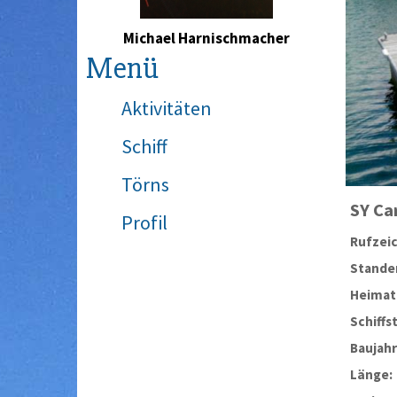
Michael Harnischmacher
Menü
Aktivitäten
Schiff
Törns
SY
Car
Profil
Rufzei
Stander
Heimat
Schiffs
Baujahr
Länge: