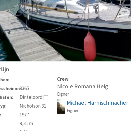
lijn
Crew
chen:
Nicole Romana Heigl
9365
scheinnr:
Eigner
Dinteloord
hafen:
Michael Harnischmacher
Nicholson 31
typ:
Eigner
1977
:
9,31
m