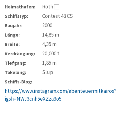
Roth
Heimathafen:
Contest 48 CS
Schiffstyp:
2000
Baujahr:
14,85
m
Länge:
4,35
m
Breite:
20,000
t
Verdrängung:
1,85
m
Tiefgang:
Slup
Takelung:
Schiffs-Blog:
https://www.instagram.com/abenteuermitkairos?
igsh=NWJ3cnh5eXZza3o5