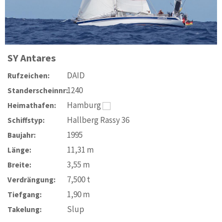
SY
Antares
DAID
Rufzeichen:
1240
Standerscheinnr:
Hamburg
Heimathafen:
Hallberg Rassy 36
Schiffstyp:
1995
Baujahr:
11,31
m
Länge:
3,55
m
Breite:
7,500
t
Verdrängung:
1,90
m
Tiefgang:
Slup
Takelung: