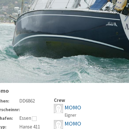
omo
Crew
DD6862
chen:
MOMO
scheinnr:
Eigner
Essen
hafen:
MOMO
Hanse 411
typ: