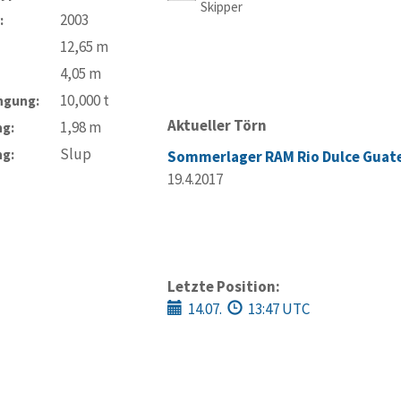
Skipper
2003
:
12,65
m
4,05
m
10,000
t
ngung:
Aktueller Törn
1,98
m
ng:
Slup
ng:
Sommerlager RAM Rio Dulce Guat
19.4.2017
Letzte Position:
14.07.
13:47 UTC