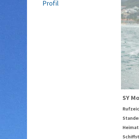
Profil
SY
M
Rufzei
Stander
Heimat
Schiffs