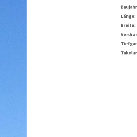
Baujahr
Länge:
Breite:
Verdrä
Tiefga
Takelu