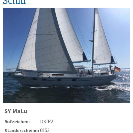
Schiff
SY
MaLu
DKIP2
Rufzeichen:
0153
Standerscheinnr: