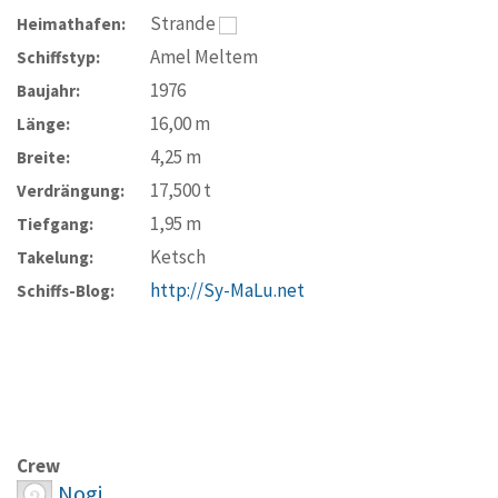
Strande
Heimathafen:
Amel Meltem
Schiffstyp:
1976
Baujahr:
16,00
m
Länge:
4,25
m
Breite:
17,500
t
Verdrängung:
1,95
m
Tiefgang:
Ketsch
Takelung:
http://Sy-MaLu.net
Schiffs-Blog:
Crew
Nogi