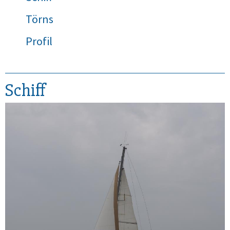
Törns
Profil
Schiff