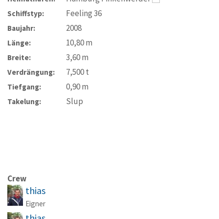
Feeling 36
Schiffstyp:
2008
Baujahr:
10,80
m
Länge:
3,60
m
Breite:
7,500
t
Verdrängung:
0,90
m
Tiefgang:
Slup
Takelung:
Crew
thias
Eigner
thias