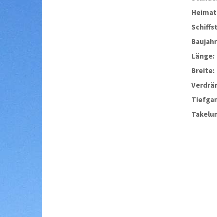
Heimat
Schiffs
Baujahr
Länge:
Breite:
Verdrä
Tiefga
Takelu