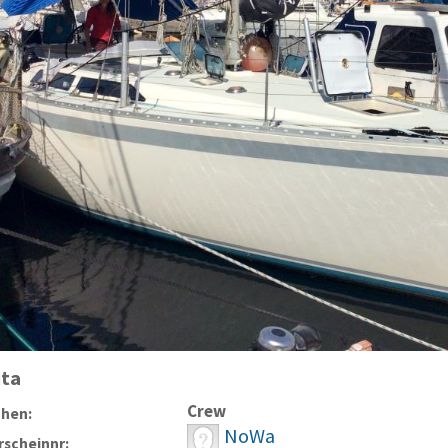
ita
Crew
chen:
NoWa
scheinnr: