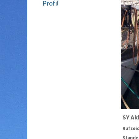
Profil
SY
Ak
Rufzei
Stander