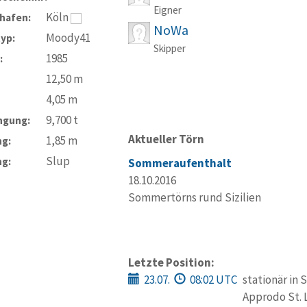
Eigner
Köln
hafen:
NoWa
Moody41
typ:
Skipper
1985
:
12,50
m
4,05
m
9,700
t
ngung:
Aktueller Törn
1,85
m
ng:
Slup
ng:
Sommeraufenthalt
18.10.2016
Sommertörns rund Sizilien
Letzte Position:
23.07.
08:02 UTC
stationär in 
Approdo St. 