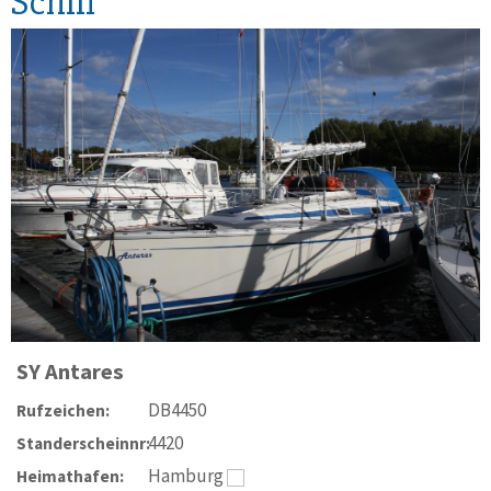
Schiff
SY
Antares
DB4450
Rufzeichen:
4420
Standerscheinnr:
Hamburg
Heimathafen: