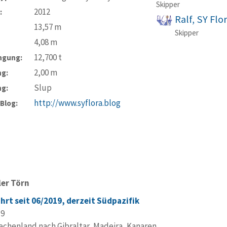
Skipper
2012
:
Ralf, SY Flo
13,57
m
Skipper
4,08
m
12,700
t
ngung:
2,00
m
ng:
Slup
ng:
http://www.syflora.blog
-Blog:
ler Törn
hrt seit 06/2019, derzeit Südpazifik
19
echenland nach Gibraltar, Madeira, Kanaren,