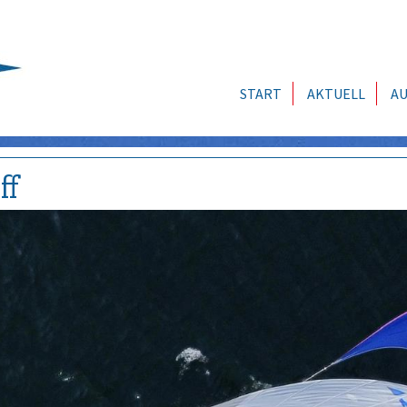
START
AKTUELL
AU
ff