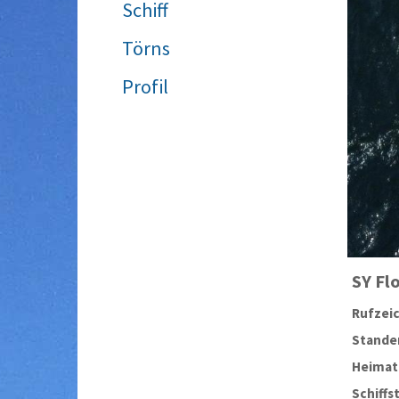
Schiff
Törns
Profil
SY
Fl
Rufzei
Stander
Heimat
Schiffs