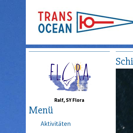
Schi
Ralf, SY Flora
Menü
Aktivitäten