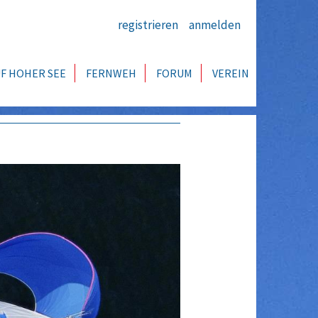
registrieren
anmelden
F HOHER SEE
FERNWEH
FORUM
VEREIN