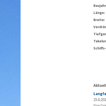
Baujahr
Länge:
Breite:
Verdrä
Tiefga
Takelu
Schiffs
Aktuel
Langfa
25.6.20
Von Gri