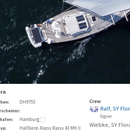
ora
Crew
DH9755
chen:
Ralf, SY Flo
scheinnr:
Eigner
Hamburg
hafen:
Wiebke, SY Flor
Hallberg-Rassy Rassy 43 MK II
typ: