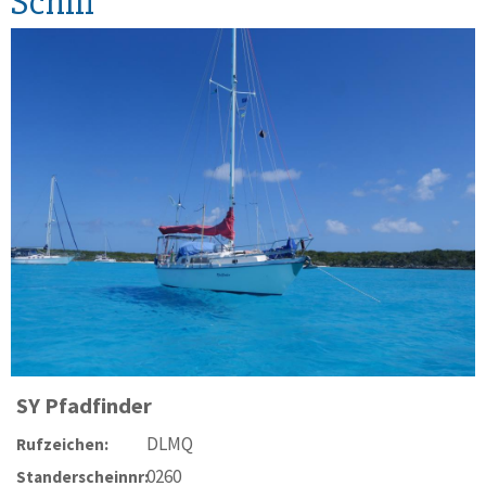
Schiff
SY
Pfadfinder
DLMQ
Rufzeichen:
0260
Standerscheinnr: