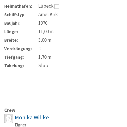
Lübeck
Heimathafen:
Amel Kirk
Schiffstyp:
1976
Baujahr:
11,00
m
Länge:
3,00
m
Breite:
t
Verdrängung:
1,70
m
Tiefgang:
Slup
Takelung:
Crew
Monika Willke
Eigner