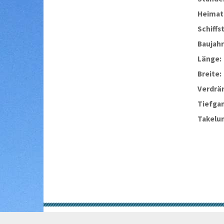
Heimat
Schiffs
Baujahr
Länge:
Breite:
Verdrä
Tiefga
Takelu