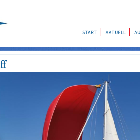
START
AKTUELL
AU
ff