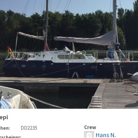
epi
Crew
DD2235
chen:
Hans N.
scheinnr: