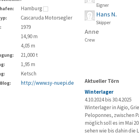
Eigner
Hamburg
hafen:
Hans N.
Cascaruda Motorsegler
typ:
Skipper
1979
:
Anne
14,90
m
Crew
4,05
m
21,000
t
ngung:
1,95
m
ng:
Ketsch
ng:
Aktueller Törn
http://www.sy-nuepi.de
-Blog:
Winterlager
4.10.2024 bis 30.4.2025
Winterlager in Aigio, G
Peloponnes, zwischen Pa
möglich soll es im Mai 2
sehen wie bis dahin die