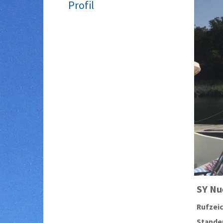
Profil
SY
Nu
Rufzei
Stander