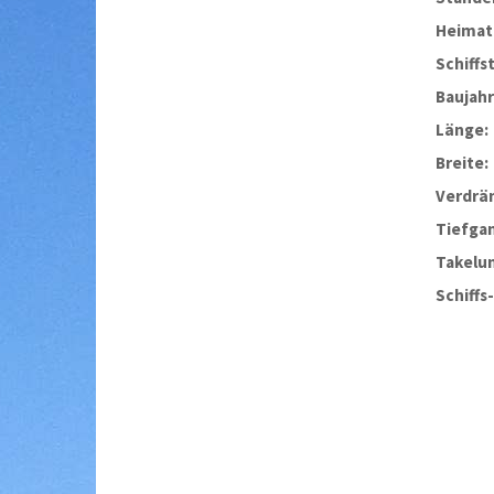
Heimat
Schiffs
Baujahr
Länge:
Breite:
Verdrä
Tiefga
Takelu
Schiffs