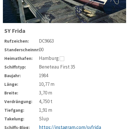
SY
Frida
DC9663
Rufzeichen:
00
Standerscheinnr:
Hamburg
Heimathafen:
Beneteau First 35
Schiffstyp:
1984
Baujahr:
10,77
m
Länge:
3,70
m
Breite:
4,750
t
Verdrängung:
1,91
m
Tiefgang:
Slup
Takelung:
https://instagram.com/svfrida
Schiffs-Blog: