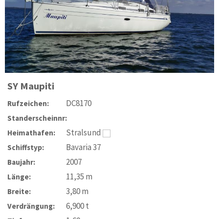
SY
Maupiti
DC8170
Rufzeichen:
Standerscheinnr:
Stralsund
Heimathafen:
Bavaria 37
Schiffstyp:
2007
Baujahr:
11,35
m
Länge:
3,80
m
Breite:
6,900
t
Verdrängung: