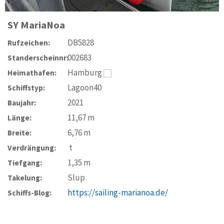
SY
MariaNoa
DB5828
Rufzeichen:
002683
Standerscheinnr:
Hamburg
Heimathafen:
Lagoon40
Schiffstyp:
2021
Baujahr:
11,67
m
Länge:
6,76
m
Breite:
t
Verdrängung:
1,35
m
Tiefgang:
Slup
Takelung:
https://sailing-marianoa.de/
Schiffs-Blog: