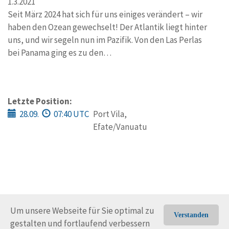
1.3.2021
Seit März 2024 hat sich für uns einiges verändert – wir
haben den Ozean gewechselt! Der Atlantik liegt hinter
uns, und wir segeln nun im Pazifik. Von den Las Perlas
bei Panama ging es zu den…
Letzte Position:
28.09.
07:40 UTC
Port Vila,
Efate/Vanuatu
Um unsere Webseite für Sie optimal zu
Verstanden
gestalten und fortlaufend verbessern
© Trans-Ocean e.V. 2010-2026
Impressum
Kontakt