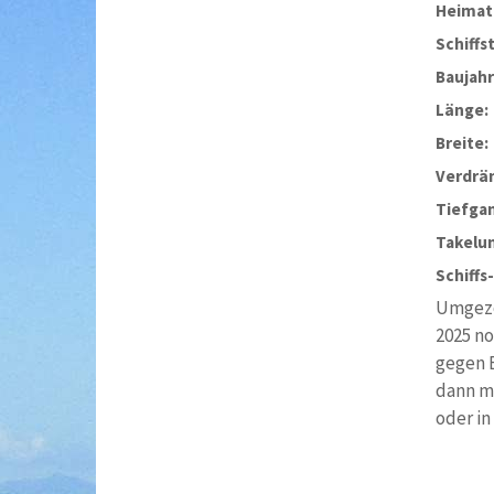
Heimat
Schiffs
Baujahr
Länge:
Breite:
Verdrä
Tiefga
Takelu
Schiffs
Umgezo
2025 no
gegen E
dann ma
oder in