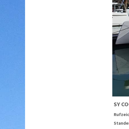
SY
CO
Rufzei
Stander