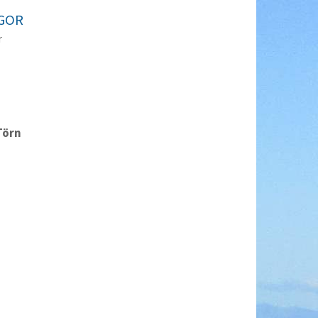
GOR
r
Törn