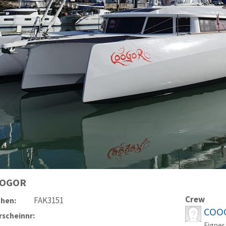
OGOR
Crew
FAK3151
chen:
COO
scheinnr:
Eigner