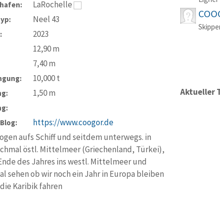
LaRochelle
hafen:
COO
Neel 43
typ:
Skippe
2023
:
12,90
m
7,40
m
10,000
t
ngung:
Aktueller 
1,50
m
ng:
ng:
https://www.coogor.de
-Blog:
gen aufs Schiff und seitdem unterwegs. in
chmal östl. Mittelmeer (Griechenland, Türkei),
nde des Jahres ins westl. Mittelmeer und
l sehen ob wir noch ein Jahr in Europa bleiben
 die Karibik fahren