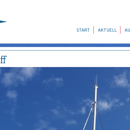
START
AKTUELL
AU
ff