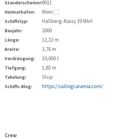
9011
Standerscheinnr:
Wien
Heimathafen:
Hallberg-Rassy 39 MkII
Schiffstyp:
2000
Baujahr:
12,22
m
Länge:
3,76
m
Breite:
10,000
t
Verdrängung:
1,85
m
Tiefgang:
Slup
Takelung:
https://sailingcaramia.com/
Schiffs-Blog:
Crew