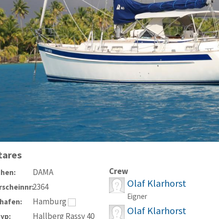
tares
Crew
DAMA
chen:
Olaf Klarhorst
2364
scheinnr:
Eigner
Hamburg
hafen:
Olaf Klarhorst
Hallberg Rassy 40
typ: