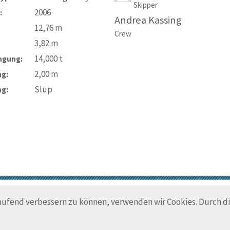
Skipper
2006
:
Andrea Kassing
12,76
m
Crew
3,82
m
14,000
t
ngung:
2,00
m
ng:
Slup
ng:
© Trans-Ocean e.V. 2010-2026
Impressum
Kontakt
Nutzungsbedin
laufend verbessern zu können, verwenden wir Cookies. Durch 