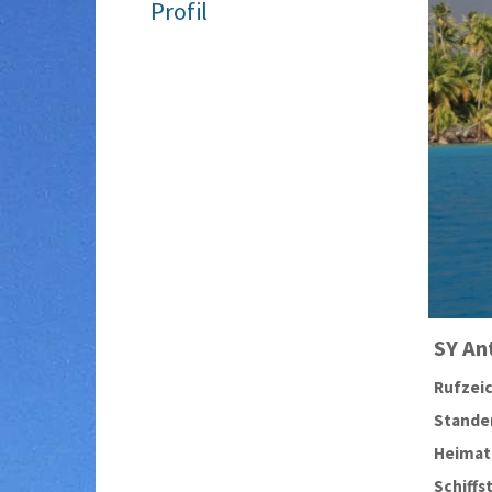
Profil
SY
An
Rufzei
Stander
Heimat
Schiffs