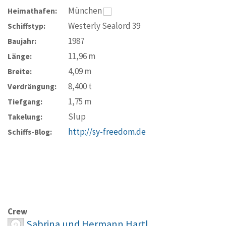
München
Heimathafen:
Westerly Sealord 39
Schiffstyp:
1987
Baujahr:
11,96
m
Länge:
4,09
m
Breite:
8,400
t
Verdrängung:
1,75
m
Tiefgang:
Slup
Takelung:
http://sy-freedom.de
Schiffs-Blog:
Crew
Sabrina und Hermann Hartl