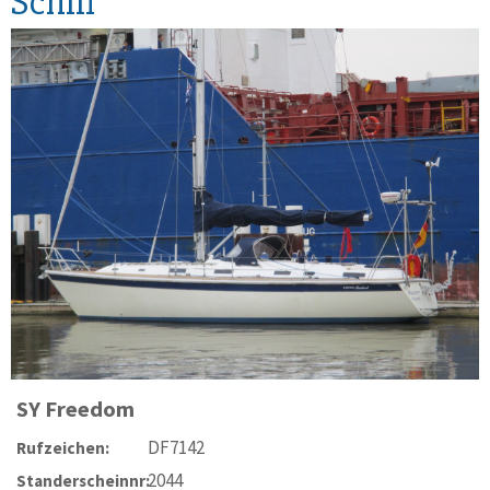
Schiff
SY
Freedom
DF7142
Rufzeichen:
2044
Standerscheinnr: