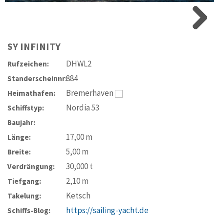
SY
INFINITY
DHWL2
Rufzeichen:
884
Standerscheinnr:
Bremerhaven
Heimathafen:
Nordia 53
Schiffstyp:
Baujahr:
17,00
m
Länge:
5,00
m
Breite:
30,000
t
Verdrängung:
2,10
m
Tiefgang:
Ketsch
Takelung:
https://sailing-yacht.de
Schiffs-Blog: