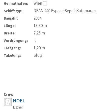
Wien
Heimathafen:
DEAN 440 Espace Segel-Katamaran
Schiffstyp:
2004
Baujahr:
13,30
m
Länge:
7,25
m
Breite:
t
Verdrängung:
1,20
m
Tiefgang:
Slup
Takelung:
Crew
NOEL
Eigner