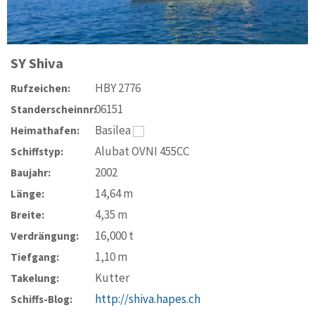
SY
Shiva
HBY 2776
Rufzeichen:
06151
Standerscheinnr:
Basilea
Heimathafen:
Alubat OVNI 455CC
Schiffstyp:
2002
Baujahr:
14,64
m
Länge:
4,35
m
Breite:
16,000
t
Verdrängung:
1,10
m
Tiefgang:
Kutter
Takelung:
http://shiva.hapes.ch
Schiffs-Blog: