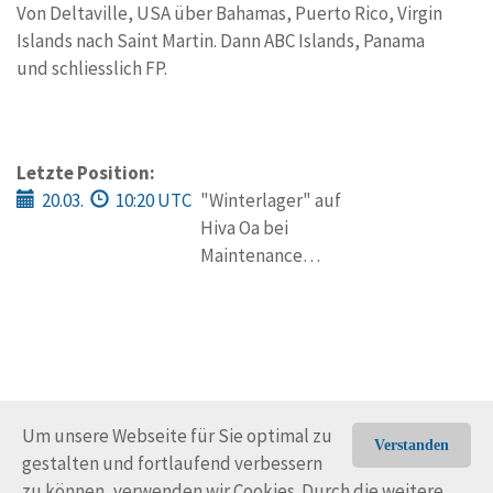
Von Deltaville, USA über Bahamas, Puerto Rico, Virgin
Islands nach Saint Martin. Dann ABC Islands, Panama
und schliesslich FP.
Letzte Position:
20.03.
10:20 UTC
"Winterlager" auf
Hiva Oa bei
Maintenance…
Um unsere Webseite für Sie optimal zu
Verstanden
gestalten und fortlaufend verbessern
© Trans-Ocean e.V. 2010-2026
Impressum
Kontakt
zu können, verwenden wir Cookies. Durch die weitere