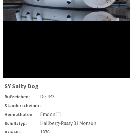
SY
Salty Dog
DGJR2
Rufzeichen:
Standerscheinnr:
Emden
Heimathafen:
Hallberg-Rassy 31 Monsun
Schiffstyp:
1978
Baujahr: