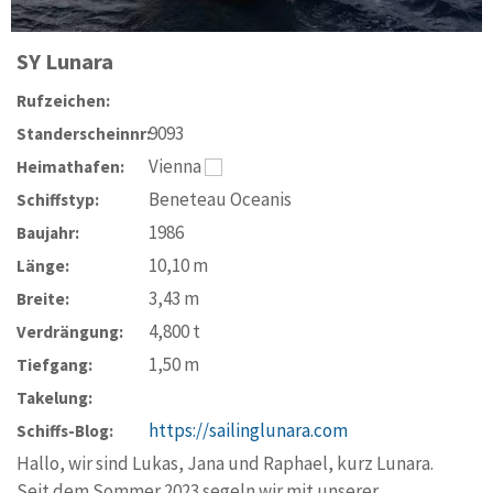
SY
Lunara
Rufzeichen:
9093
Standerscheinnr:
Vienna
Heimathafen:
Beneteau Oceanis
Schiffstyp:
1986
Baujahr:
10,10
m
Länge:
3,43
m
Breite:
4,800
t
Verdrängung:
1,50
m
Tiefgang:
Takelung:
https://sailinglunara.com
Schiffs-Blog:
Hallo, wir sind Lukas, Jana und Raphael, kurz Lunara.
Seit dem Sommer 2023 segeln wir mit unserer