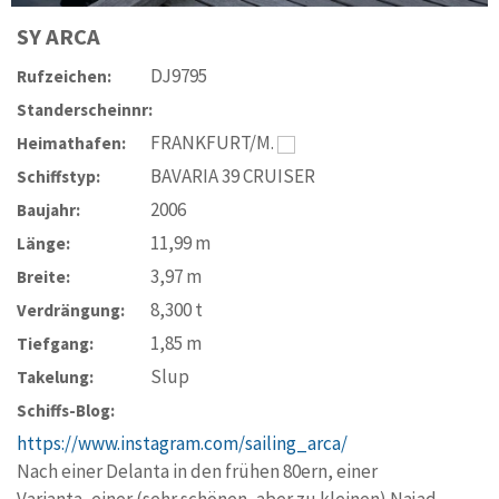
SY
ARCA
DJ9795
Rufzeichen:
Standerscheinnr:
FRANKFURT/M.
Heimathafen:
BAVARIA 39 CRUISER
Schiffstyp:
2006
Baujahr:
11,99
m
Länge:
3,97
m
Breite:
8,300
t
Verdrängung:
1,85
m
Tiefgang:
Slup
Takelung:
Schiffs-Blog:
https://www.instagram.com/sailing_arca/
Nach einer Delanta in den frühen 80ern, einer