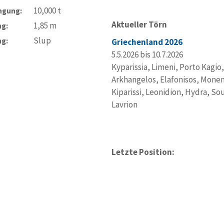
10,000
t
ngung:
Aktueller Törn
1,85
m
ng:
Slup
ng:
Griechenland 2026
5.5.2026 bis 10.7.2026
Kyparissia, Limeni, Porto Kagio
Arkhangelos, Elafonisos, Monem
Kiparissi, Leonidion, Hydra, So
Lavrion
Letzte Position: