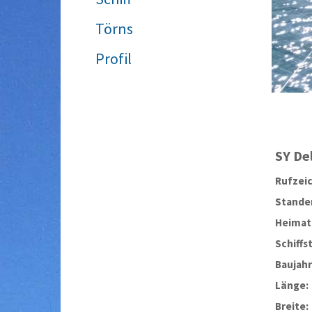
Törns
Profil
SY
De
Rufzei
Stander
Heimat
Schiffs
Baujahr
Länge:
Breite: