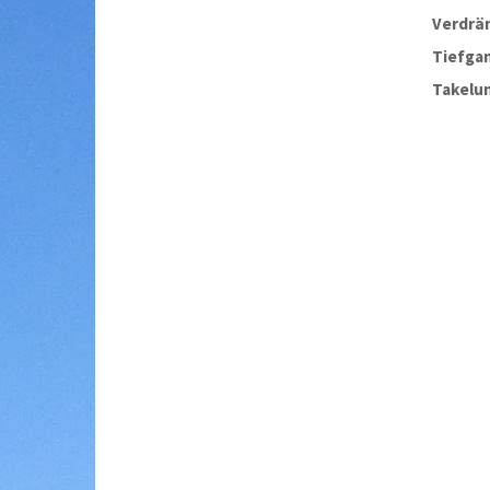
Verdrä
Tiefga
Takelu