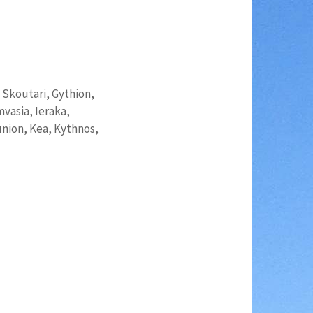
, Skoutari, Gythion,
vasia, Ieraka,
union, Kea, Kythnos,