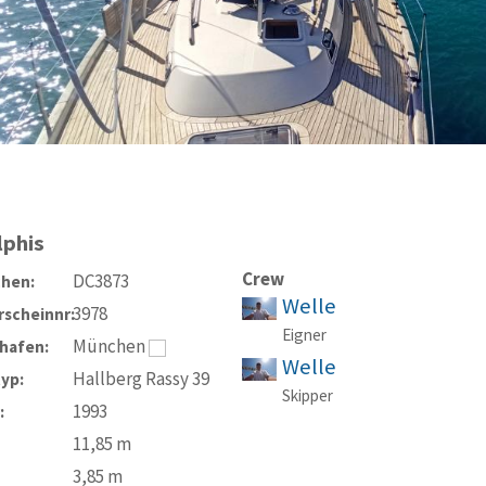
lphis
Crew
DC3873
chen:
Welle
3978
scheinnr:
Eigner
München
hafen:
Welle
Hallberg Rassy 39
typ:
Skipper
1993
:
11,85
m
3,85
m