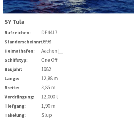
SY
Tula
DF4417
Rufzeichen:
0998
Standerscheinnr:
Aachen
Heimathafen:
One Off
Schiffstyp:
1982
Baujahr:
12,88
m
Länge:
3,85
m
Breite:
12,000
t
Verdrängung:
1,90
m
Tiefgang:
Slup
Takelung: