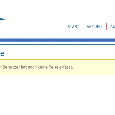
START
AKTUELL
AU
se
r Benutzer hat noch keine Reise erfasst.