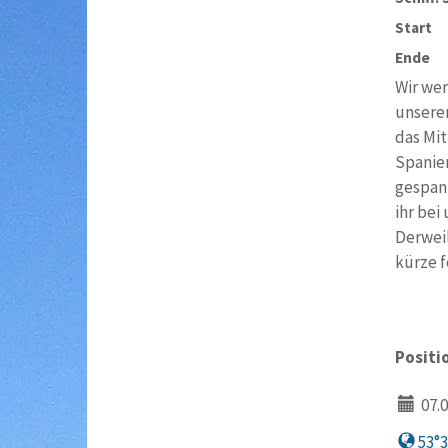
Start
Ende
Wir wer
unserem
das Mit
Spanien
gespan
ihr bei
Derweil
kürze f
Positi
07.0
53°33