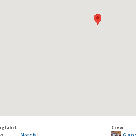
ngfahrt
Crew
Giann
Mondial
SY