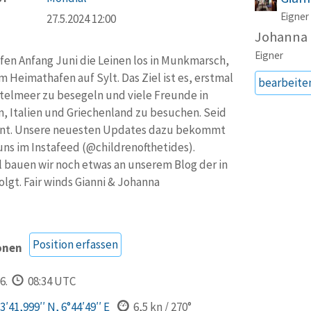
Eigner
27.5.2024 12:00
Johanna 
Eigner
fen Anfang Juni die Leinen los in Munkmarsch,
 Heimathafen auf Sylt. Das Ziel ist es, erstmal
bearbeite
telmeer zu besegeln und viele Freunde in
, Italien und Griechenland zu besuchen. Seid
nt. Unsere neuesten Updates dazu bekommt
 uns im Instafeed (@childrenofthetides).
 bauen wir noch etwas an unserem Blog der in
olgt. Fair winds Gianni & Johanna
Position erfassen
onen
6.
08:34 UTC
′41,999′′ N, 6°44′49′′ E
6,5 kn / 270°