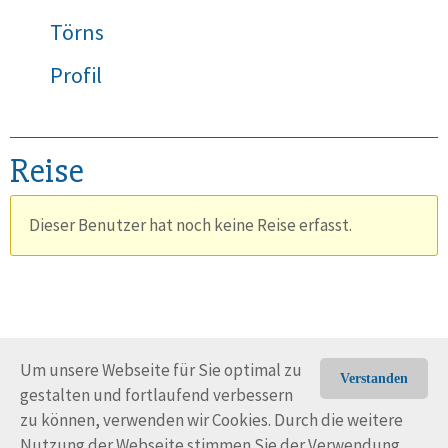
Törns
Profil
Reise
Dieser Benutzer hat noch keine Reise erfasst.
Um unsere Webseite für Sie optimal zu
Verstanden
gestalten und fortlaufend verbessern
© Trans-Ocean e.V. 2010-2026
Impressum
Kontakt
zu können, verwenden wir Cookies. Durch die weitere
Nutzungsbedingungen
Rechtliche Hinweise
Nutzung der Webseite stimmen Sie der Verwendung