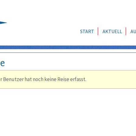
START
AKTUELL
AU
se
r Benutzer hat noch keine Reise erfasst.