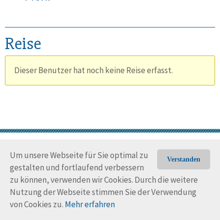
Reise
Dieser Benutzer hat noch keine Reise erfasst.
Um unsere Webseite für Sie optimal zu
© Trans-Ocean e.V. 2010-2026
Impressum
Kontakt
Verstanden
gestalten und fortlaufend verbessern
Nutzungsbedingungen
Rechtliche Hinweise
zu können, verwenden wir Cookies. Durch die weitere
Nutzung der Webseite stimmen Sie der Verwendung
von Cookies zu.
Mehr erfahren