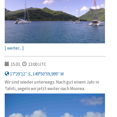
[ weiter... ]
15.03.
13:00 UTC
17°29′12′′ S, 149°50′59,999′′ W
Wir sind wieder unterwegs. Nach gut einem Jahr in
Tahiti, segeln wir jetzt weiter nach Moorea.