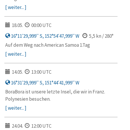
[ weiter... ]
18.05.
00:00 UTC
16°11′29,999′′ S, 152°54′47,999′′ W
5,5 kn / 280°
Auf dem Weg nach American Samoa 1.Tag
[ weiter... ]
14.05.
13:00 UTC
16°31′29,999′′ S, 151°44′41,999′′ W
BoraBora ist unsere letzte Insel, die wir in Franz.
Polynesien besuchen.
[ weiter... ]
24.04.
12:00 UTC