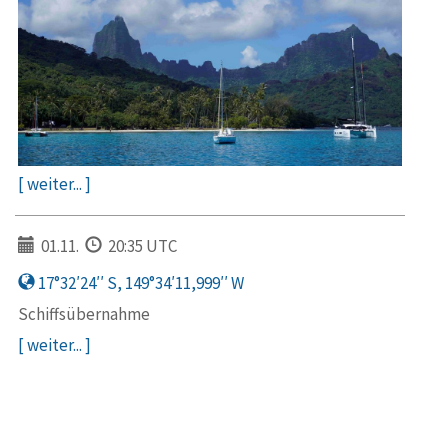
[ weiter... ]
01.11.
20:35 UTC
17°32′24′′ S, 149°34′11,999′′ W
Schiffsübernahme
[ weiter... ]