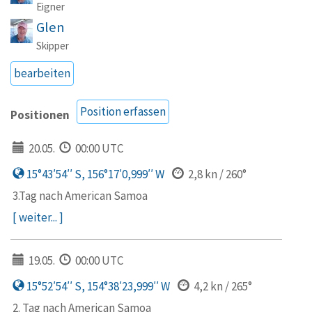
Eigner
Glen
Skipper
bearbeiten
Position erfassen
Positionen
20.05.
00:00 UTC
15°43′54′′ S, 156°17′0,999′′ W
2,8 kn / 260°
3.Tag nach American Samoa
[ weiter... ]
19.05.
00:00 UTC
15°52′54′′ S, 154°38′23,999′′ W
4,2 kn / 265°
2. Tag nach American Samoa