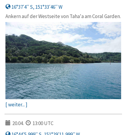
16°37′4′′ S, 151°33′46′′ W
Ankern auf der Westseite von Taha'a am Coral Garden.
[ weiter... ]
20.04.
13:00 UTC
16°44′5,999′′ S, 151°29′11,999′′ W