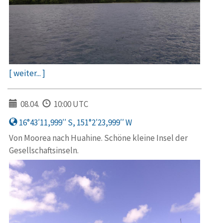
[ weiter... ]
08.04.
10:00 UTC
16°43′11,999′′ S, 151°2′23,999′′ W
Von Moorea nach Huahine. Schöne kleine Insel der
Gesellschaftsinseln.