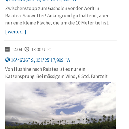
Zwischenstopp zum Gasholen vor der Werft in
Raiatea. Sauwetter! Ankergrund guthaltend, aber
nur eine kleine Fläche, die um die 10 Meter tief ist.
[ weiter... ]
14.04.
13:00 UTC
16°46′36′′ S, 151°25′17,999′′ W
Von Huahine nach Raiatea ist es nur ein
Katzensprung. Bei mässigem Wind, 6 Std. Fahrzeit.