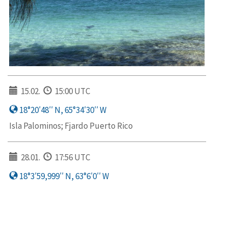
15.02.
15:00 UTC
18°20′48′′ N, 65°34′30′′ W
Isla Palominos; Fjardo Puerto Rico
28.01.
17:56 UTC
18°3′59,999′′ N, 63°6′0′′ W