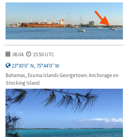
08.04.
15:50 UTC
23°30′0′′ N, 75°44′0′′ W
Bahamas, Exuma Islands Georgetown. Anchorage on
Stocking Island