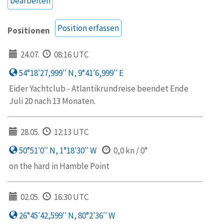
bearbeiten
Position erfassen
Positionen
24.07.
08:16 UTC
54°18′27,999′′ N, 9°41′6,999′′ E
Eider Yachtclub - Atlantikrundreise beendet Ende
Juli 20 nach 13 Monaten.
28.05.
12:13 UTC
50°51′0′′ N, 1°18′30′′ W
0,0 kn / 0°
on the hard in Hamble Point
02.05.
16:30 UTC
26°45′42,599′′ N, 80°2′36′′ W