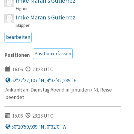
Imke Maranis Gutierrez
Eigner
Imke Maranis Gutierrez
Skipper
bearbeiten
Position erfassen
Positionen
16.06.
23:23 UTC
52°27′27,107′′ N, 4°33′42,289′′ E
Ankunft am Dienstag Abend in Ijmuiden / NL Reise
beendet
15.06.
23:23 UTC
50°10′59,999′′ N, 0°32′0′′ W