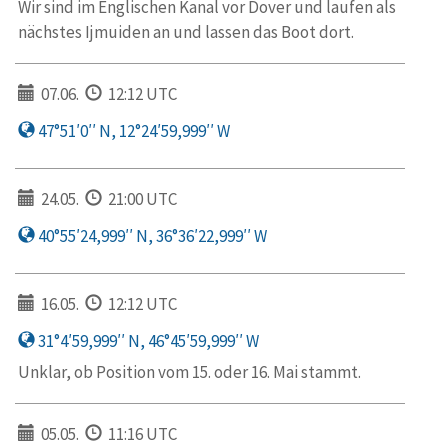
Wir sind im Englischen Kanal vor Dover und laufen als
nächstes Ijmuiden an und lassen das Boot dort.
07.06.
12:12 UTC
47°51′0′′ N, 12°24′59,999′′ W
24.05.
21:00 UTC
40°55′24,999′′ N, 36°36′22,999′′ W
16.05.
12:12 UTC
31°4′59,999′′ N, 46°45′59,999′′ W
Unklar, ob Position vom 15. oder 16. Mai stammt.
05.05.
11:16 UTC