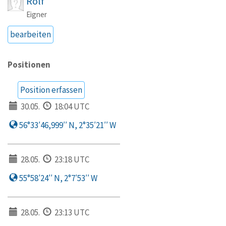
Rolf
Eigner
bearbeiten
Positionen
Position erfassen
30.05.
18:04 UTC
56°33′46,999′′ N, 2°35′21′′ W
28.05.
23:18 UTC
55°58′24′′ N, 2°7′53′′ W
28.05.
23:13 UTC