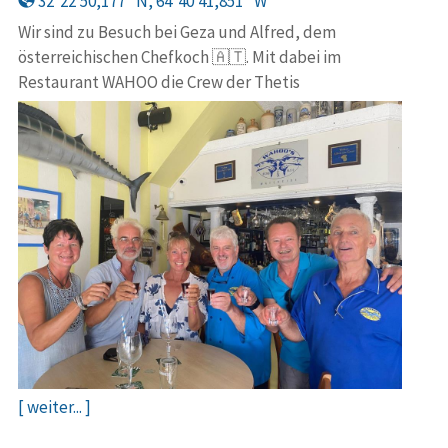
32°22′50,177′′ N, 64°40′41,851′′ W
Wir sind zu Besuch bei Geza und Alfred, dem
österreichischen Chefkoch 🇦🇹. Mit dabei im
Restaurant WAHOO die Crew der Thetis
[ weiter... ]