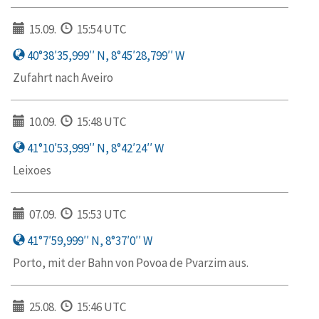
15.09.
15:54 UTC
40°38′35,999′′ N, 8°45′28,799′′ W
Zufahrt nach Aveiro
10.09.
15:48 UTC
41°10′53,999′′ N, 8°42′24′′ W
Leixoes
07.09.
15:53 UTC
41°7′59,999′′ N, 8°37′0′′ W
Porto, mit der Bahn von Povoa de Pvarzim aus.
25.08.
15:46 UTC