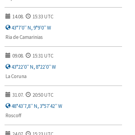
14.08.
15:33 UTC
43°7′0′′ N, 9°9′0′′ W
Ria de Camarinias
09.08.
15:31 UTC
43°22′0′′ N, 8°22′0′′ W
La Coruna
31.07.
20:50 UTC
48°43′7,8′′ N, 3°57′42′′ W
Roscoff
24.07.
15:23 UTC