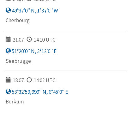
49°37′0′′ N, 1°37′0′′ W
Cherbourg
21.07.
14:10 UTC
51°20′0′′ N, 3°12′0′′ E
Seebrügge
18.07.
14:02 UTC
53°32′59,999′′ N, 6°45′0′′ E
Borkum