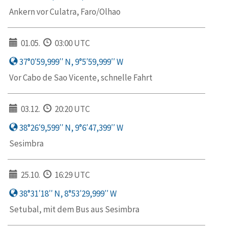
Ankern vor Culatra, Faro/Olhao
01.05.
03:00 UTC
37°0′59,999′′ N, 9°5′59,999′′ W
Vor Cabo de Sao Vicente, schnelle Fahrt
03.12.
20:20 UTC
38°26′9,599′′ N, 9°6′47,399′′ W
Sesimbra
25.10.
16:29 UTC
38°31′18′′ N, 8°53′29,999′′ W
Setubal, mit dem Bus aus Sesimbra