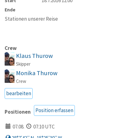
18.7.2016 12:00
Start
Ende
Stationen unserer Reise
Crew
Klaus Thurow
Skipper
Monika Thurow
Crew
bearbeiten
Position erfassen
Positionen
07.08.
07:10 UTC
28°7′42′′ N, 15°25′30′′ W