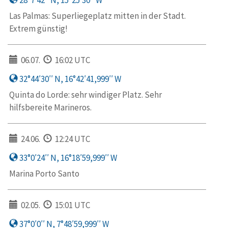
Las Palmas: Superliegeplatz mitten in der Stadt.
Extrem günstig!
06.07.
16:02 UTC
32°44′30′′ N, 16°42′41,999′′ W
Quinta do Lorde: sehr windiger Platz. Sehr
hilfsbereite Marineros.
24.06.
12:24 UTC
33°0′24′′ N, 16°18′59,999′′ W
Marina Porto Santo
02.05.
15:01 UTC
37°0′0′′ N, 7°48′59,999′′ W