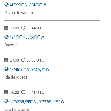
41°22′0′′ N, 8°46′0′′ W
Pavoa de varzim
17.08.
15:44 UTC
42°7′0′′ N, 8°50′0′′ W
Bayona
17.08.
15:36 UTC
42°46′51′′ N, 9°3′5,4′′ W
Ria de Muros
16.08.
15:41 UTC
42°52′59,999′′ N, 9°22′59,999′′ W
Cap Finisterre