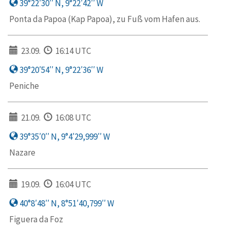
39°22′30′′ N, 9°22′42′′ W
Ponta da Papoa (Kap Papoa), zu Fuß vom Hafen aus.
23.09.
16:14 UTC
39°20′54′′ N, 9°22′36′′ W
Peniche
21.09.
16:08 UTC
39°35′0′′ N, 9°4′29,999′′ W
Nazare
19.09.
16:04 UTC
40°8′48′′ N, 8°51′40,799′′ W
Figuera da Foz