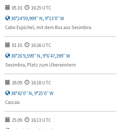
05.10.
16:25 UTC
38°24′59,999′′ N, 9°13′0′′ W
Cabo Espichel, mit dem Bus aus Sesimbra.
01.10.
16:26 UTC
38°26′9,599′′ N, 9°6′47,399′′ W
Sesimbra, Platz zum Überwintern
28.09.
16:18 UTC
38°42′0′′ N, 9°25′0′′ W
Cascais
25.09.
16:13 UTC