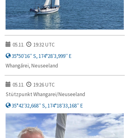
05.11.
19:32 UTC
35°50′16′′ S, 174°28′3,999′′ E
Whangārei, Neuseeland
05.11.
19:26 UTC
Stützpunkt Whangarei/Neuseeland
35°42′32,668′′ S, 174°18′33,168′′ E