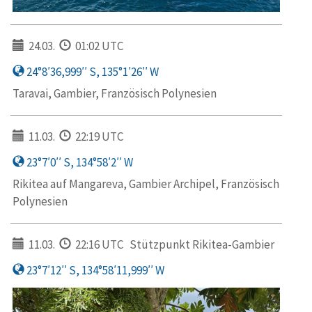
24.03.
01:02 UTC
24°8′36,999′′ S, 135°1′26′′ W
Taravai, Gambier, Französisch Polynesien
11.03.
22:19 UTC
23°7′0′′ S, 134°58′2′′ W
Rikitea auf Mangareva, Gambier Archipel, Französisch
Polynesien
11.03.
22:16 UTC
Stützpunkt Rikitea-Gambier
23°7′12′′ S, 134°58′11,999′′ W