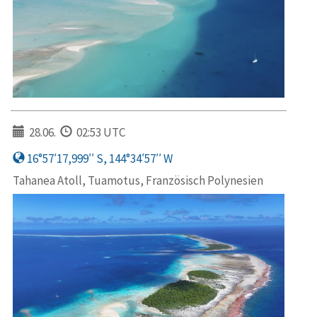
28.06.
02:53 UTC
16°57′17,999′′ S, 144°34′57′′ W
Tahanea Atoll, Tuamotus, Französisch Polynesien