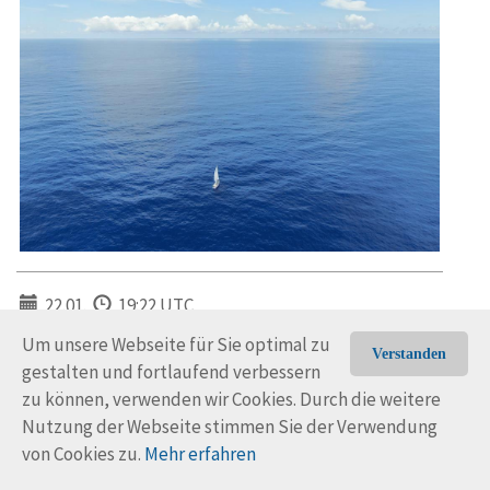
22.01.
19:22 UTC
Um unsere Webseite für Sie optimal zu
24°33′0′′ N, 110°18′59,999′′ W
Verstanden
gestalten und fortlaufend verbessern
Sea of Cortez, Bahía de La Paz, Mexiko
zu können, verwenden wir Cookies. Durch die weitere
Nutzung der Webseite stimmen Sie der Verwendung
von Cookies zu.
Mehr erfahren