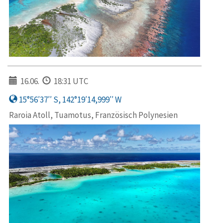
16.06.
18:31 UTC
15°56′37′′ S, 142°19′14,999′′ W
Raroia Atoll, Tuamotus, Französisch Polynesien