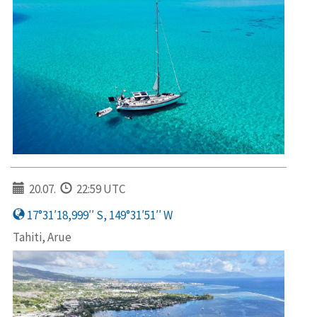
20.07.
22:59 UTC
17°31′18,999′′ S, 149°31′51′′ W
Tahiti, Arue