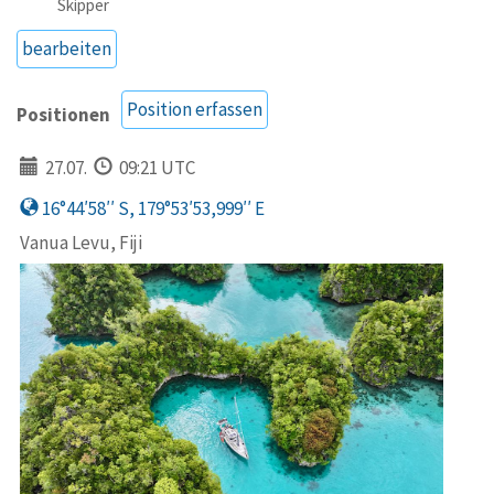
Skipper
bearbeiten
Position erfassen
Positionen
27.07.
09:21 UTC
16°44′58′′ S, 179°53′53,999′′ E
Vanua Levu, Fiji