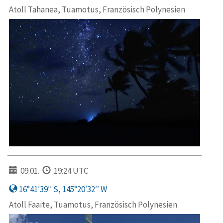
Atoll Tahanea, Tuamotus, Französisch Polynesien
09.01.
19:24 UTC
16°41′39′′ S, 145°20′32′′ W
Atoll Faaite, Tuamotus, Französisch Polynesien