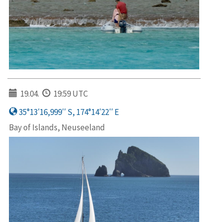
19.04.
19:59 UTC
35°13′16,999′′ S, 174°14′22′′ E
Bay of Islands, Neuseeland