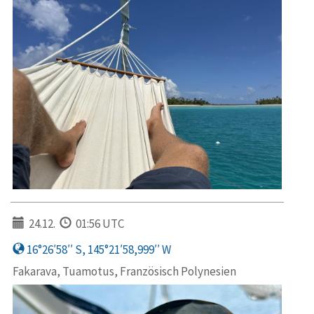
24.12.
01:56 UTC
16°26′58′′ S, 145°21′58,999′′ W
Fakarava, Tuamotus, Französisch Polynesien