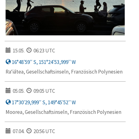
15.05.
06:23 UTC
16°48′59′′ S, 151°24′53,999′′ W
Ra‘iātea, Gesellschaftsinseln, Französisch Polynesien
05.05.
09:05 UTC
17°30′29,999′′ S, 149°45′52′′ W
Moorea, Gesellschaftsinseln, Französisch Polynesien
07.04.
20:56 UTC