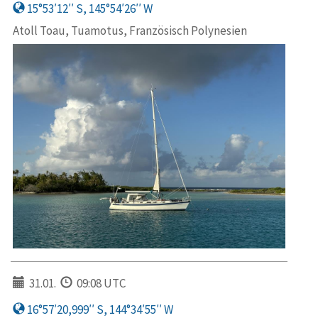
15°53′12′′ S, 145°54′26′′ W
Atoll Toau, Tuamotus, Französisch Polynesien
31.01.
09:08 UTC
16°57′20,999′′ S, 144°34′55′′ W