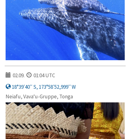
02.09.
01:04 UTC
18°39′40′′ S, 173°58′52,999′′ W
Neiafu, Vava‘u-Gruppe, Tonga