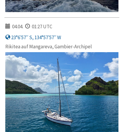
04.04.
01:27 UTC
23°6′57′′ S, 134°57′57′′ W
Rikitea auf Mangareva, Gambier-Archipel