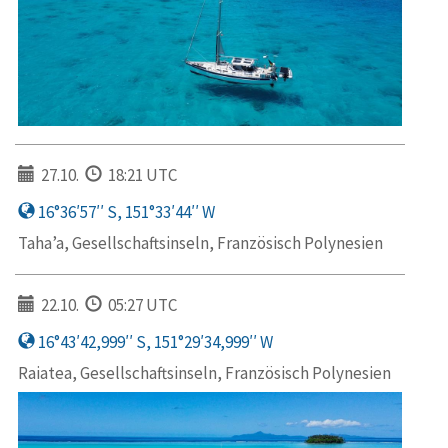
27.10.
18:21 UTC
16°36′57′′ S, 151°33′44′′ W
Taha’a, Gesellschaftsinseln, Französisch Polynesien
22.10.
05:27 UTC
16°43′42,999′′ S, 151°29′34,999′′ W
Raiatea, Gesellschaftsinseln, Französisch Polynesien