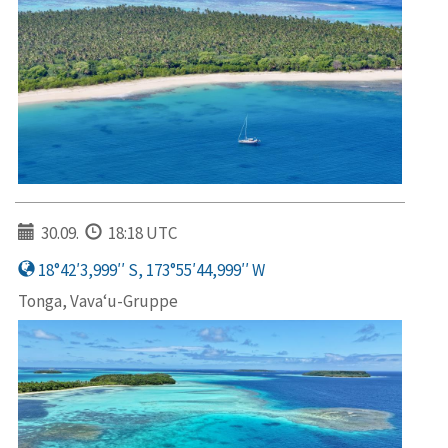
30.09.
18:18 UTC
18°42′3,999′′ S, 173°55′44,999′′ W
Tonga, Vava‘u-Gruppe