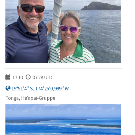
17.10.
07:28 UTC
19°51′4′′ S, 174°25′0,999′′ W
Tonga, Ha‘apai-Gruppe