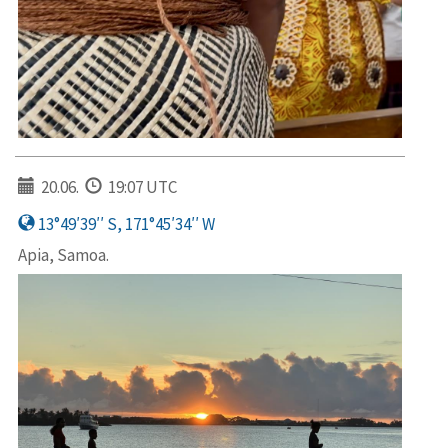
20.06.
19:07 UTC
13°49′39′′ S, 171°45′34′′ W
Apia, Samoa.