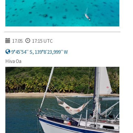
17.05.
17:15 UTC
9°45′54′′ S, 139°8′23,999′′ W
Hiva Oa