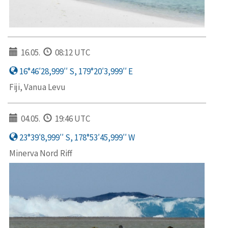
16.05.
08:12 UTC
16°46′28,999′′ S, 179°20′3,999′′ E
Fiji, Vanua Levu
04.05.
19:46 UTC
23°39′8,999′′ S, 178°53′45,999′′ W
Minerva Nord Riff