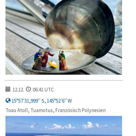
12.12.
06:41 UTC
15°57′31,999′′ S, 145°52′6′′ W
Toau Atoll, Tuamotus, Französisch Polynesien