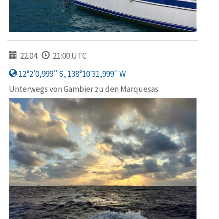
22.04.
21:00 UTC
12°2′0,999′′ S, 138°10′31,999′′ W
Unterwegs von Gambier zu den Marquesas