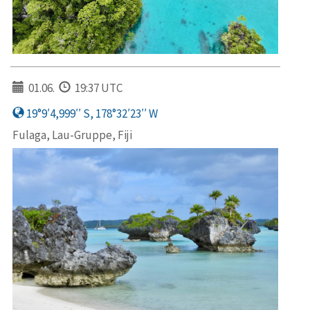
01.06.
19:37 UTC
19°9′4,999′′ S, 178°32′23′′ W
Fulaga, Lau-Gruppe, Fiji