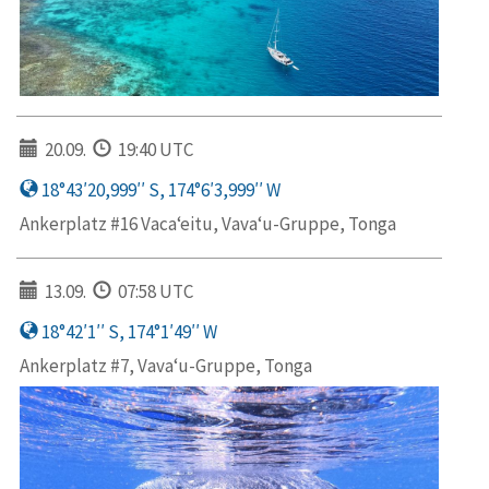
20.09.
19:40 UTC
18°43′20,999′′ S, 174°6′3,999′′ W
Ankerplatz #16 Vaca‘eitu, Vava‘u-Gruppe, Tonga
13.09.
07:58 UTC
18°42′1′′ S, 174°1′49′′ W
Ankerplatz #7, Vava‘u-Gruppe, Tonga