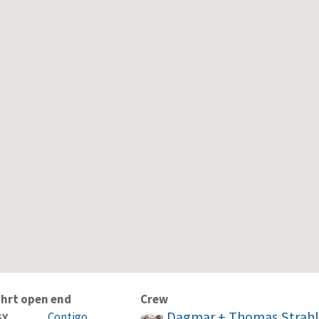
hrt open end
Crew
Dagmar + Thomas Strahl
Contigo
SY