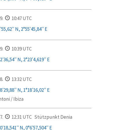
9.
10:47 UTC
55,62′′ N, 2°55′45,84′′ E
9.
10:39 UTC
′36,54′′ N, 2°23′4,619′′ E
8.
13:32 UTC
′29,88′′ N, 1°18′16,02′′ E
toni / Ibiza
7.
12:31 UTC
Stützpunkt Denia
′18,541′′ N, 0°6′57,504′′ E