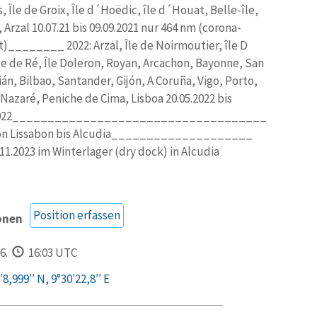
, Île de Groix, Île d´Hoëdic, île d´Houat, Belle-île,
 Arzal 10.07.21 bis 09.09.2021 nur 464 nm (corona-
)________ 2022: Arzal, Île de Noirmoutier, île D
le de Ré, Île Doleron, Royan, Arcachon, Bayonne, San
án, Bilbao, Santander, Gijón, A Coruña, Vigo, Porto,
 Nazaré, Peniche de Cima, Lisboa 20.05.2022 bis
.2022____________________________________
von Lissabon bis Alcudia____________________
.11.2023 im Winterlager (dry dock) in Alcudia
Position erfassen
onen
6.
16:03 UTC
8,999′′ N, 9°30′22,8′′ E