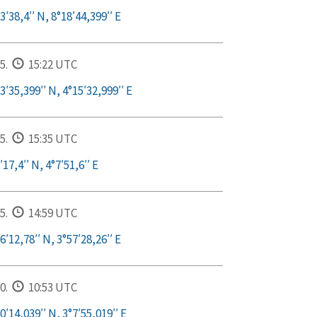
′38,4′′ N, 8°18′44,399′′ E
5.
15:22 UTC
′35,399′′ N, 4°15′32,999′′ E
5.
15:35 UTC
17,4′′ N, 4°7′51,6′′ E
5.
14:59 UTC
′12,78′′ N, 3°57′28,26′′ E
0.
10:53 UTC
′14,039′′ N, 3°7′55,019′′ E