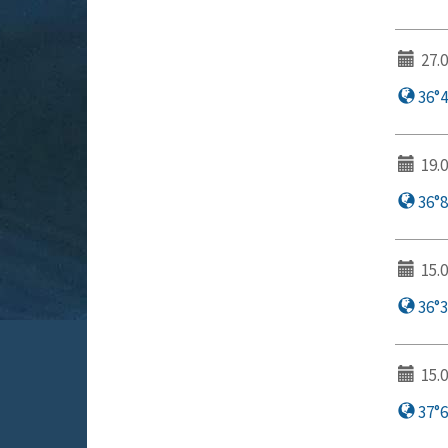
27.0
36°44
19.0
36°8
15.0
36°3
15.0
37°6