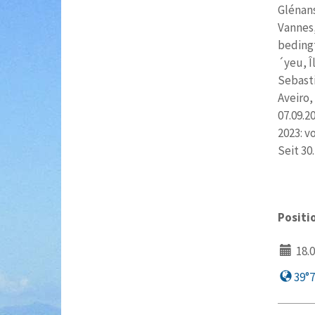
Glénans
Vannes,
bedingt
´yeu, Î
Sebasti
Aveiro,
07.09
2023: 
Seit 30
Positi
18.0
39°7′