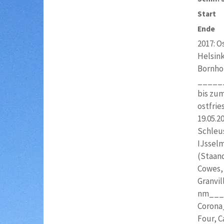
Start
Ende
2017: O
Helsink
Bornhol
______
bis zum
ostfrie
19.05.2
Schleu
IJsselm
(Staan
Cowes, 
Granvil
nm____
Corona
Four, C