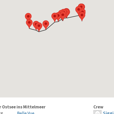
r Ostsee ins Mittelmeer
Crew
Siggi
Belle Vue
SY