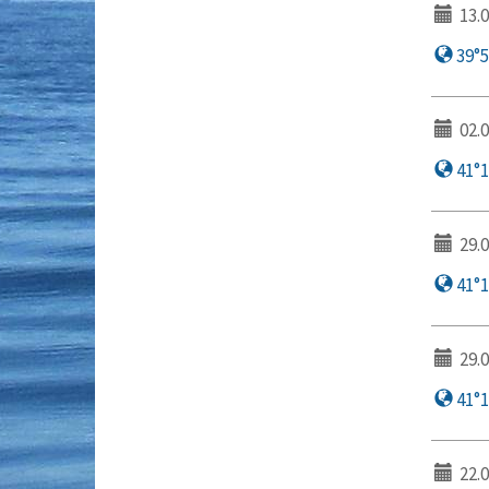
13.0
39°56
02.0
41°12
29.0
41°14
29.0
41°14
22.0