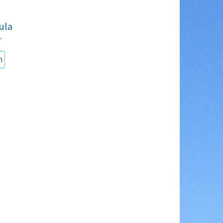
ula
r
n