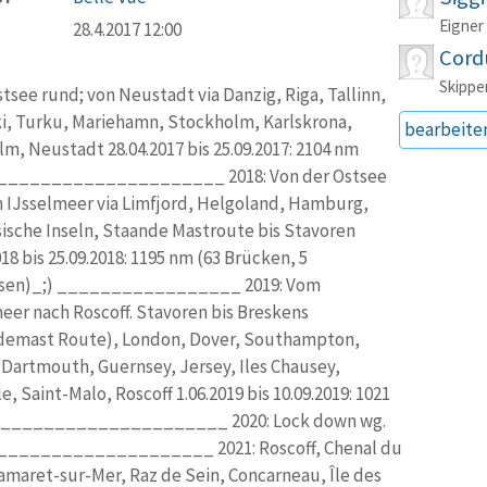
Eigner
28.4.2017 12:00
Cord
Skippe
stsee rund; von Neustadt via Danzig, Riga, Tallinn,
i, Turku, Mariehamn, Stockholm, Karlskrona,
bearbeite
m, Neustadt 28.04.2017 bis 25.09.2017: 2104 nm
____________________ 2018: Von der Ostsee
 IJsselmeer via Limfjord, Helgoland, Hamburg,
sische Inseln, Staande Mastroute bis Stavoren
018 bis 25.09.2018: 1195 nm (63 Brücken, 5
sen)_;) _________________ 2019: Vom
eer nach Roscoff. Stavoren bis Breskens
demast Route), London, Dover, Southampton,
Dartmouth, Guernsey, Jersey, Iles Chausey,
le, Saint-Malo, Roscoff 1.06.2019 bis 10.09.2019: 1021
____________________ 2020: Lock down wg.
____________________ 2021: Roscoff, Chenal du
amaret-sur-Mer, Raz de Sein, Concarneau, Île des