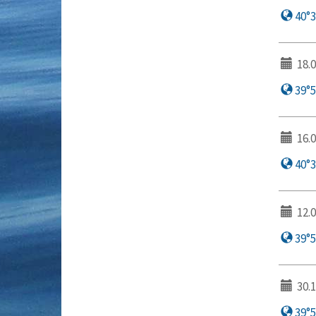
40°33
18.0
39°53
16.0
40°3′
12.0
39°56
30.1
39°50