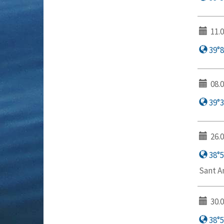
11.0
39°8′
08.0
39°32
26.0
38°58
Sant An
30.0
38°50