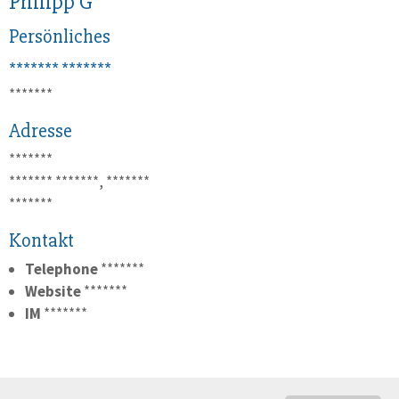
Philipp G
Persönliches
*******
*******
*******
Adresse
*******
*******
*******, *******
*******
Kontakt
Telephone
*******
Website
*******
IM
*******