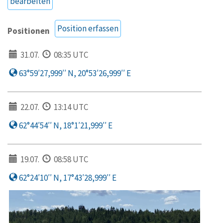
bearbeiten
Position erfassen
Positionen
31.07.
08:35 UTC
63°59′27,999′′ N, 20°53′26,999′′ E
22.07.
13:14 UTC
62°44′54′′ N, 18°1′21,999′′ E
19.07.
08:58 UTC
62°24′10′′ N, 17°43′28,999′′ E