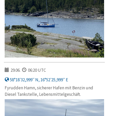
29.06.
06:20 UTC
58°18′32,999′′ N, 16°52′25,999′′ E
Fyrudden Hamn, sicherer Hafen mit Benzin und
Diesel Tankstelle, Lebensmittelgeschäft.