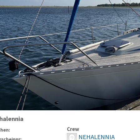
halennia
Crew
chen:
NEHALENNIA
scheinnr: