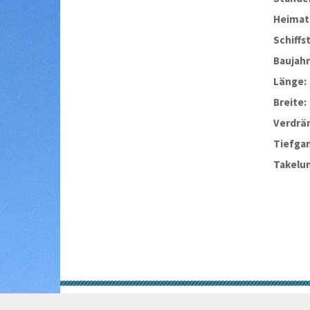
Heimat
Schiffs
Baujahr
Länge:
Breite:
Verdrä
Tiefga
Takelu