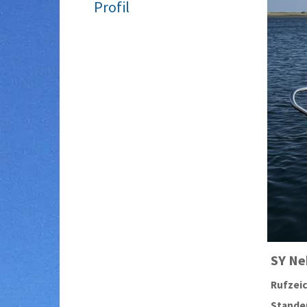
Profil
SY
Ne
Rufzei
Stander