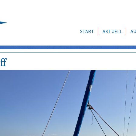
START
AKTUELL
AU
ff