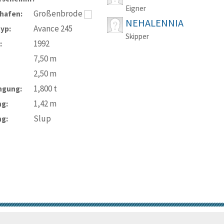
Eigner
Großenbrode
hafen:
NEHALENNIA
Avance 245
typ:
Skipper
1992
:
7,50
m
2,50
m
1,800
t
ngung:
1,42
m
ng:
Slup
ng:
© Trans-Ocean e.V. 2010-2026
Impressum
Kontakt
Nutzungsbedin