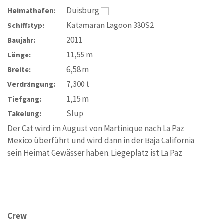
Duisburg
Heimathafen:
Katamaran Lagoon 380S2
Schiffstyp:
2011
Baujahr:
11,55
m
Länge:
6,58
m
Breite:
7,300
t
Verdrängung:
1,15
m
Tiefgang:
Slup
Takelung:
Der Cat wird im August von Martinique nach La Paz
Mexico überführt und wird dann in der Baja California
sein Heimat Gewässer haben. Liegeplatz ist La Paz
Crew