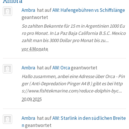
Ambra
Ambra
hat auf
AW: Hafengebühren vs Schiffslänge
geantwortet
So zahlten Bekannte für 15 m in Argentinien 1000 Eu
ro pro Monat. In La Paz Baja California B.S.C. Mexico
zahlt man bis 3000 Dollar pro Monat bis zu...
vor 4 Monate
Ambra
hat auf
AW: Orca
geantwortet
Hallo zusammen, anbei eine Adresse über Orca - Pin
ger ( Anti-Depredation Pinger A4 B ) gibt es bei http
s://www.fishtekmarine.com/reduce-dolphin-byc...
20.09.2025
Ambra
hat auf
AW: Starlink in den südlichen Breite
n
geantwortet